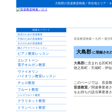
大島郡
の
音楽教室検索
／所在地エリア・キ
検索キーワード
幼児のための音楽教室
音楽教室検索
>
九州
>
鹿児
子供のための音楽教室
大人のための音楽教室
個人プライベートレッスン
大島郡
に登録され
ピアノ教室レッスン
エレクトーン
大島郡
に含まれる区町村：大
電子オルガン教室
徳之島町 - 天城町 - 伊仙
ヴァイオリン
バイオリン教室レッスン
このページでは、音楽
チェロ教室
音楽教室
／関連事業者
フルート教室
をお持ちの該当事業者
ジャズフルート教室
クラリネット教室
トランペット教室