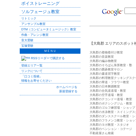
ボイストレーニング
ソルフェージュ教室
リトミック
アンサンブル教室
DTM（コンピュータミュージック）教室
作曲・アレンジ教室
音大受験
【大島郡 エリアのスポット
宝塚受験
ＭＥＮＵ
大島郡の着物着付け教室
大島郡の音楽教室
RSSリーダーで購読する
大島郡の編み物教室
大島郡のそろばん珠算教室・塾
登録エリア一覧
大島郡の囲碁教室サロン
リンクについて
大島郡の書道習字教室
「口コミ投稿」
大島郡の料理教室クッキングスク
情報をお寄せください
大島郡の華道・フラワー教室
大島郡の日本舞踊教室
ホームページを
大島郡の合気道道場・教室
新規登録する
大島郡の空手道場・教室
大島郡のテコンドー道場・教室
大島郡のボクシングジム・教室
大島郡のゴルフ練習場・ショップ
大島郡の水泳教室・スイミングス
大島郡のダンススクール教室・シ
大島郡のフラメンコ教室・ショッ
大島郡のヨガ教室・スタジオ
大島郡のペンション・コテージ
不動産屋さん検索