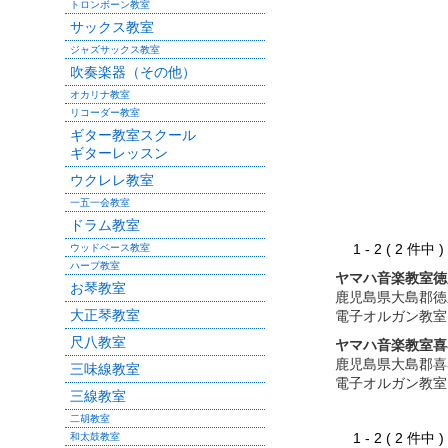
トロンボーン教室
サックス教室
ジャズサックス教室
吹奏楽器（その他）
オカリナ教室
リコーダー教室
ギター教室スクール
ギターレッスン
ウクレレ教室
一五一会教室
ドラム教室
1 - 2 ( 2 件中
ウッドベース教室
ハープ教室
ヤマハ音楽教室徳
お琴教室
鹿児島県大島郡徳
大正琴教室
電子オルガン教室
尺八教室
ヤマハ音楽教室喜
鹿児島県大島郡喜
三味線教室
電子オルガン教室
三線教室
二胡教室
1 - 2 ( 2 件中
和太鼓教室