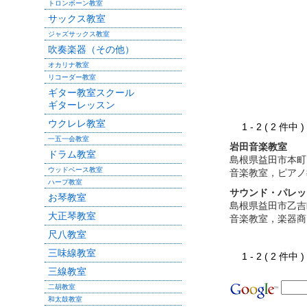
トロンボーン教室
サックス教室
ジャズサックス教室
吹奏楽器（その他）
オカリナ教室
リコーダー教室
ギター教室スクール
ギターレッスン
ウクレレ教室
1 - 2 ( 2 件中
一五一会教室
岩田音楽教室
ドラム教室
島根県益田市本町
ウッドベース教室
音楽教室，ピアノ
ハープ教室
サウンド・パレッ
お琴教室
島根県益田市乙吉
大正琴教室
音楽教室，楽器商
尺八教室
三味線教室
1 - 2 ( 2 件中
三線教室
二胡教室
和太鼓教室