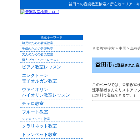
益田市
の
音楽教室検索
／所在地エリア・キ
検索キーワード
幼児のための音楽教室
音楽教室検索
>
中国
>
島根
子供のための音楽教室
大人のための音楽教室
個人プライベートレッスン
益田市
に登録された音
ピアノ教室レッスン
エレクトーン
電子オルガン教室
このページでは、音楽教室
ヴァイオリン
連事業者さんをリストアッ
バイオリン教室レッスン
は無料で登録できます。）
チェロ教室
フルート教室
ジャズフルート教室
クラリネット教室
トランペット教室