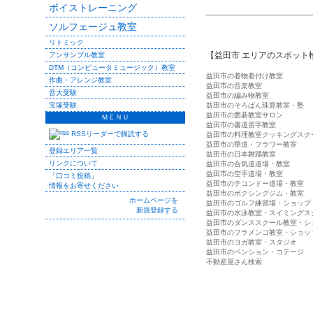
ボイストレーニング
ソルフェージュ教室
リトミック
【益田市 エリアのスポット
アンサンブル教室
DTM（コンピュータミュージック）教室
益田市の着物着付け教室
作曲・アレンジ教室
益田市の音楽教室
音大受験
益田市の編み物教室
宝塚受験
益田市のそろばん珠算教室・塾
益田市の囲碁教室サロン
ＭＥＮＵ
益田市の書道習字教室
RSSリーダーで購読する
益田市の料理教室クッキングスク
益田市の華道・フラワー教室
登録エリア一覧
益田市の日本舞踊教室
リンクについて
益田市の合気道道場・教室
益田市の空手道場・教室
「口コミ投稿」
益田市のテコンドー道場・教室
情報をお寄せください
益田市のボクシングジム・教室
ホームページを
益田市のゴルフ練習場・ショップ
新規登録する
益田市の水泳教室・スイミングス
益田市のダンススクール教室・シ
益田市のフラメンコ教室・ショッ
益田市のヨガ教室・スタジオ
益田市のペンション・コテージ
不動産屋さん検索