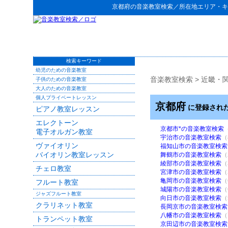
京都府
の
音楽教室検索
／所在地エリア・キ
検索キーワード
幼児のための音楽教室
音楽教室検索
>
近畿・
子供のための音楽教室
大人のための音楽教室
個人プライベートレッスン
京都府
に登録され
ピアノ教室レッスン
エレクトーン
京都市*の音楽教室検索
電子オルガン教室
宇治市の音楽教室検索
（
ヴァイオリン
福知山市の音楽教室検索
バイオリン教室レッスン
舞鶴市の音楽教室検索
（
綾部市の音楽教室検索
（
チェロ教室
宮津市の音楽教室検索
（
亀岡市の音楽教室検索
（
フルート教室
城陽市の音楽教室検索
（
ジャズフルート教室
向日市の音楽教室検索
（
クラリネット教室
長岡京市の音楽教室検索
八幡市の音楽教室検索
（
トランペット教室
京田辺市の音楽教室検索