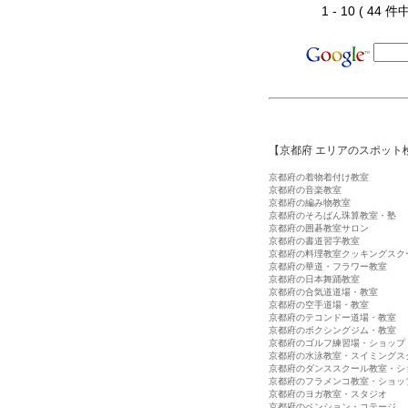
1 - 10 ( 44 件中
【京都府 エリアのスポット
京都府の着物着付け教室
京都府の音楽教室
京都府の編み物教室
京都府のそろばん珠算教室・塾
京都府の囲碁教室サロン
京都府の書道習字教室
京都府の料理教室クッキングスク
京都府の華道・フラワー教室
京都府の日本舞踊教室
京都府の合気道道場・教室
京都府の空手道場・教室
京都府のテコンドー道場・教室
京都府のボクシングジム・教室
京都府のゴルフ練習場・ショップ
京都府の水泳教室・スイミングス
京都府のダンススクール教室・シ
京都府のフラメンコ教室・ショッ
京都府のヨガ教室・スタジオ
京都府のペンション・コテージ