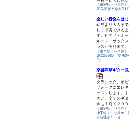
【最寄駅／バス停】
JR学研都市線大住
楽しい音楽をはじ
幼児より大人まで
しく演奏できるよ
す。ピアノ・ボー
ルート・サックス
ラスがあります。
【最寄駅／バス停】
JR京田辺駅（徒歩3
分）
京都深草ギター教
クラシック、ポピ
フォークにエレキ
ッスンします。手
さい。全てのギタ
金も１時間２００
【最寄駅／バス停】
地下鉄くいな橋から
から徒歩１０分