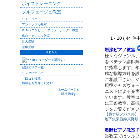
ボイストレーニング
ソルフェージュ教室
リトミック
アンサンブル教室
DTM（コンピュータミュージック）教室
作曲・アレンジ教室
1 - 10 ( 44 件中
音大受験
宝塚受験
岩瀬ピアノ教室
ＭＥＮＵ
様々なジャンル、
RSSリーダーで購読する
をベテラン講師陣
に指導します。年
登録エリア一覧
確な指導方針を設
リンクについて
「口コミ投稿」
ご相談下さい。ジ
情報をお寄せください
現役ジャズヴォー
ホームページを
ニストによる充実
新規登録する
ています。教室は
に三条教室、高槻
ジをご覧ください
【最寄駅／バス停】
地下鉄東西線東野駅
奥野ピアノ教室 Pian
当教室ではソルフ