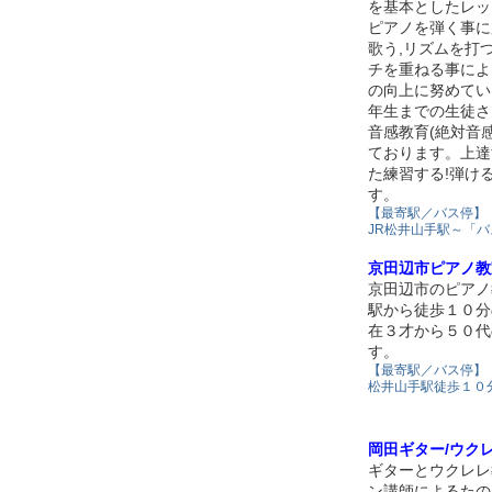
を基本としたレッ
ピアノを弾く事に加
歌う,リズムを打
チを重ねる事によ
の向上に努めてい
年生までの生徒さ
音感教育(絶対音
ております。上達
た練習する!弾け
す。
【最寄駅／バス停】
JR松井山手駅～「
京田辺市ピアノ教室
京田辺市のピアノ
駅から徒歩１０分
在３才から５０代
す。
【最寄駅／バス停】
松井山手駅徒歩１０
岡田ギター/ウク
ギターとウクレレ
ン講師によるたの