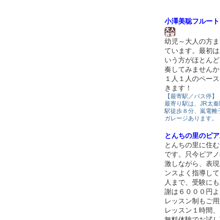
小澤美聡フルート
幼児～大人の方ま
ています。最初は
いう方がほとんど
奏してみませんか
１人１人のペース
きます！
【最寄駅／バス停】
最寄り駅は、JR太秦
駅徒歩８分、嵐電帷
ガレージあります。
とんちの里のピア
とんちの里に住む
です。只今ピアノ
激しながら、表現
ンスよく指導して
人まで、受験にも
謝は６０００円よ
レッスン制もご用
レッスン１時間、
無料体験でお試し