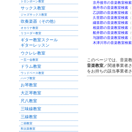
トロンボーン教室
京丹後市の音楽教室検索
サックス教室
南丹市の音楽教室検索
（
乙訓郡の音楽教室検索
（
ジャズサックス教室
久世郡の音楽教室検索
（
吹奏楽器（その他）
綴喜郡の音楽教室検索
（
相楽郡の音楽教室検索
（
オカリナ教室
船井郡の音楽教室検索
（
リコーダー教室
与謝郡の音楽教室検索
（
ギター教室スクール
木津川市の音楽教室検索
ギターレッスン
ウクレレ教室
このページでは、音楽
一五一会教室
音楽教室
／関連事業者
ドラム教室
をお持ちの該当事業者
ウッドベース教室
ハープ教室
お琴教室
大正琴教室
尺八教室
三味線教室
三線教室
二胡教室
和太鼓教室