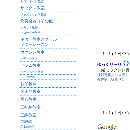
トロンボーン教室
サックス教室
ジャズサックス教室
吹奏楽器（その他）
オカリナ教室
リコーダー教室
ギター教室スクール
ギターレッスン
ウクレレ教室
1 - 1 ( 1 件中
一五一会教室
ゆっくり～り
ドラム教室
一緒にウクレレ弾
ウッドベース教室
【最寄駅／バス停】
ハープ教室
有井駅（徒歩３分）
お琴教室
大正琴教室
尺八教室
三味線教室
1 - 1 ( 1 件中
三線教室
二胡教室
和太鼓教室