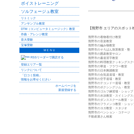
ボイストレーニング
ソルフェージュ教室
リトミック
アンサンブル教室
【熊野市 エリアのスポット
DTM（コンピュータミュージック）教室
作曲・アレンジ教室
熊野市の着物着付け教室
音大受験
熊野市の音楽教室
宝塚受験
熊野市の編み物教室
熊野市のそろばん珠算教室・塾
ＭＥＮＵ
熊野市の囲碁教室サロン
RSSリーダーで購読する
熊野市の書道習字教室
熊野市の料理教室クッキングスク
登録エリア一覧
熊野市の華道・フラワー教室
リンクについて
熊野市の日本舞踊教室
熊野市の合気道道場・教室
「口コミ投稿」
熊野市の空手道場・教室
情報をお寄せください
熊野市のテコンドー道場・教室
ホームページを
熊野市のボクシングジム・教室
新規登録する
熊野市のゴルフ練習場・ショップ
熊野市の水泳教室・スイミングス
熊野市のダンススクール教室・シ
熊野市のフラメンコ教室・ショッ
熊野市のヨガ教室・スタジオ
熊野市のペンション・コテージ
不動産屋さん検索