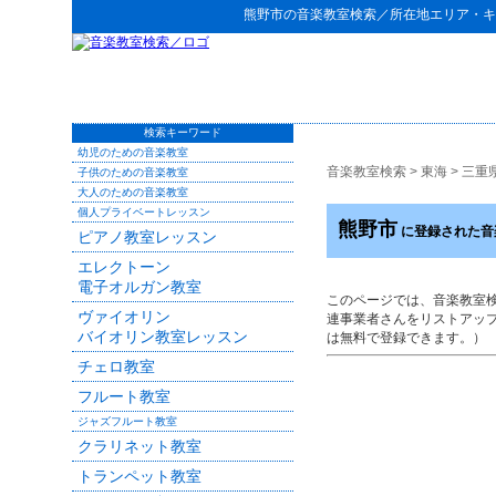
熊野市
の
音楽教室検索
／所在地エリア・キ
検索キーワード
幼児のための音楽教室
音楽教室検索
>
東海
>
三重
子供のための音楽教室
大人のための音楽教室
個人プライベートレッスン
熊野市
に登録された音
ピアノ教室レッスン
エレクトーン
電子オルガン教室
このページでは、音楽教室
ヴァイオリン
連事業者さんをリストアッ
バイオリン教室レッスン
は無料で登録できます。）
チェロ教室
フルート教室
ジャズフルート教室
クラリネット教室
トランペット教室