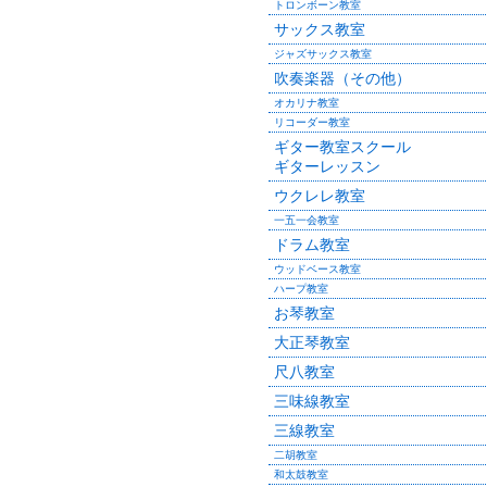
トロンボーン教室
サックス教室
ジャズサックス教室
吹奏楽器（その他）
オカリナ教室
リコーダー教室
ギター教室スクール
ギターレッスン
ウクレレ教室
一五一会教室
ドラム教室
ウッドベース教室
ハープ教室
お琴教室
大正琴教室
尺八教室
三味線教室
三線教室
二胡教室
和太鼓教室