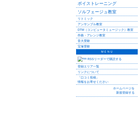
ボイストレーニング
ソルフェージュ教室
リトミック
アンサンブル教室
DTM（コンピュータミュージック）教室
作曲・アレンジ教室
音大受験
宝塚受験
ＭＥＮＵ
RSSリーダーで購読する
登録エリア一覧
リンクについて
「口コミ投稿」
情報をお寄せください
ホームページを
新規登録する