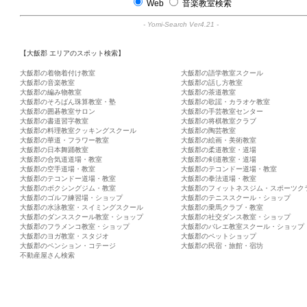
Web
音楽教室検索
-
Yomi-Search Ver4.21
-
【大飯郡 エリアのスポット検索】
大飯郡の着物着付け教室
大飯郡の語学教室スクール
大飯郡の音楽教室
大飯郡の話し方教室
大飯郡の編み物教室
大飯郡の茶道教室
大飯郡のそろばん珠算教室・塾
大飯郡の歌謡・カラオケ教室
大飯郡の囲碁教室サロン
大飯郡の手芸教室センター
大飯郡の書道習字教室
大飯郡の将棋教室クラブ
大飯郡の料理教室クッキングスクール
大飯郡の陶芸教室
大飯郡の華道・フラワー教室
大飯郡の絵画・美術教室
大飯郡の日本舞踊教室
大飯郡の柔道教室・道場
大飯郡の合気道道場・教室
大飯郡の剣道教室・道場
大飯郡の空手道場・教室
大飯郡のテコンドー道場・教室
大飯郡のテコンドー道場・教室
大飯郡の拳法道場・教室
大飯郡のボクシングジム・教室
大飯郡のフィットネスジム・スポーツク
大飯郡のゴルフ練習場・ショップ
大飯郡のテニススクール・ショップ
大飯郡の水泳教室・スイミングスクール
大飯郡の乗馬クラブ・教室
大飯郡のダンススクール教室・ショップ
大飯郡の社交ダンス教室・ショップ
大飯郡のフラメンコ教室・ショップ
大飯郡のバレエ教室スクール・ショップ
大飯郡のヨガ教室・スタジオ
大飯郡のペットショップ
大飯郡のペンション・コテージ
大飯郡の民宿・旅館・宿坊
不動産屋さん検索