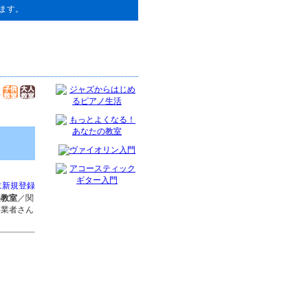
ます。
に新規登録
楽教室
／関
事業者さん