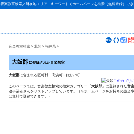
の
音楽教室検索
／所在地エリア・キーワードでホームページを検索（無料登録）でき
音楽教室検索
>
北陸
>
福井県
>
大飯郡
に登録された音楽教室
大飯郡
に含まれる区町村：高浜町 - おおい町
このカゴリ
このページでは、音楽教室検索の検索カテゴリー「
大飯郡
」に登録された
音
連事業者さんをリストアップしています。（※ホームページをお持ちの該当
は無料で登録できます。）