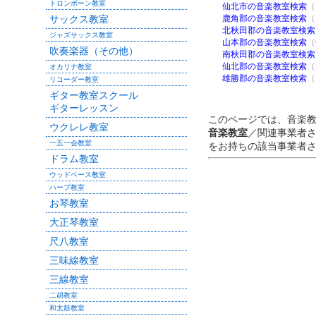
トロンボーン教室
仙北市の音楽教室検索
（
サックス教室
鹿角郡の音楽教室検索
（
北秋田郡の音楽教室検索
ジャズサックス教室
山本郡の音楽教室検索
（
吹奏楽器（その他）
南秋田郡の音楽教室検索
仙北郡の音楽教室検索
（
オカリナ教室
雄勝郡の音楽教室検索
（
リコーダー教室
ギター教室スクール
ギターレッスン
このページでは、音楽
ウクレレ教室
音楽教室
／関連事業者
一五一会教室
をお持ちの該当事業者
ドラム教室
ウッドベース教室
ハープ教室
お琴教室
大正琴教室
尺八教室
三味線教室
三線教室
二胡教室
和太鼓教室