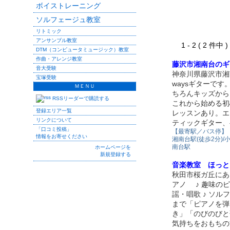
ボイストレーニング
ソルフェージュ教室
リトミック
アンサンブル教室
1 - 2 ( 2 件中
DTM（コンピュータミュージック）教室
作曲・アレンジ教室
藤沢市湘南台のギタ
音大受験
神奈川県藤沢市湘
宝塚受験
waysギターで
ＭＥＮＵ
ちろんキッズから
RSSリーダーで購読する
これから始める初
登録エリア一覧
レッスンあり。エ
リンクについて
ティックギター、
「口コミ投稿」
【最寄駅／バス停】
情報をお寄せください
湘南台駅(徒歩2分)
南台駅
ホームページを
新規登録する
音楽教室 ほっと
秋田市桜ガ丘にあ
アノ ♪ 趣味のピ
謡・唱歌 ♪ ソル
まで「ピアノを弾
き」「のびのびと
気持ちをおもちの