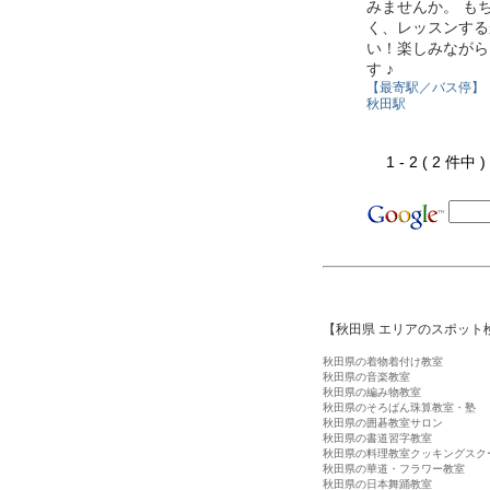
みませんか。 も
く、レッスンする
い！楽しみながら
す ♪
【最寄駅／バス停】
秋田駅
1 - 2 ( 2 件中
【秋田県 エリアのスポット
秋田県の着物着付け教室
秋田県の音楽教室
秋田県の編み物教室
秋田県のそろばん珠算教室・塾
秋田県の囲碁教室サロン
秋田県の書道習字教室
秋田県の料理教室クッキングスク
秋田県の華道・フラワー教室
秋田県の日本舞踊教室