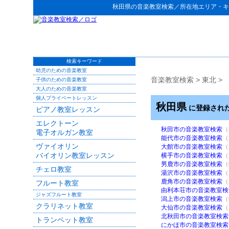
秋田県
の
音楽教室検索
／所在地エリア・キ
検索キーワード
幼児のための音楽教室
音楽教室検索
>
東北
>
子供のための音楽教室
大人のための音楽教室
個人プライベートレッスン
秋田県
に登録され
ピアノ教室レッスン
エレクトーン
秋田市の音楽教室検索
（
電子オルガン教室
能代市の音楽教室検索
（
ヴァイオリン
大館市の音楽教室検索
（
バイオリン教室レッスン
横手市の音楽教室検索
（
男鹿市の音楽教室検索
（
チェロ教室
湯沢市の音楽教室検索
（
鹿角市の音楽教室検索
（
フルート教室
由利本荘市の音楽教室検
ジャズフルート教室
潟上市の音楽教室検索
（
クラリネット教室
大仙市の音楽教室検索
（
北秋田市の音楽教室検索
トランペット教室
にかほ市の音楽教室検索