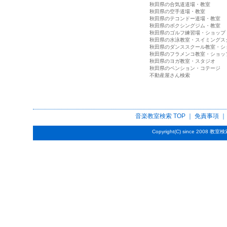
秋田県の合気道道場・教室
秋田県の空手道場・教室
秋田県のテコンドー道場・教室
秋田県のボクシングジム・教室
秋田県のゴルフ練習場・ショップ
秋田県の水泳教室・スイミングス
秋田県のダンススクール教室・シ
秋田県のフラメンコ教室・ショッ
秋田県のヨガ教室・スタジオ
秋田県のペンション・コテージ
不動産屋さん検索
音楽教室検索
TOP ｜
免責事項
Copyright(C) since 2008
教室検